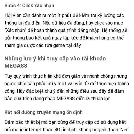
Bước 4: Click xác nhận
Hội viên cần dành ra một ít phút để kiểm tra kỹ lưỡng các
thông tin đã điền. Nếu dữ liệu đã đúng, hãy click vào mục
“Xác nhận” để hoàn thành quá trình đăng nhập. Hệ thống sẽ
gửi thông báo kết quả ngay lập tức để khách hàng có thể
tham gia được các tựa game tại đây.
Những lưu ý khi truy cập vào tài khoản
MEGA88
Tuy quy trình thực hiện khá đơn giản và nhanh chóng nhưng
người chơi cần phải lưu ý một vài vấn đề để thực hiện thành
công. Hãy đặc biệt chú ý đến những điều sau đây để đảm
bảo quá trình đăng nhập MEGA88 diễn ra thuận lợi:
Kết nối đường truyền mạng ổn định
Đảm bảo thiết bị mà bạn dùng để truy cập có sử dụng kết
nối mạng internet hoặc 4G ổn định, không bị gián đoạn. Nên