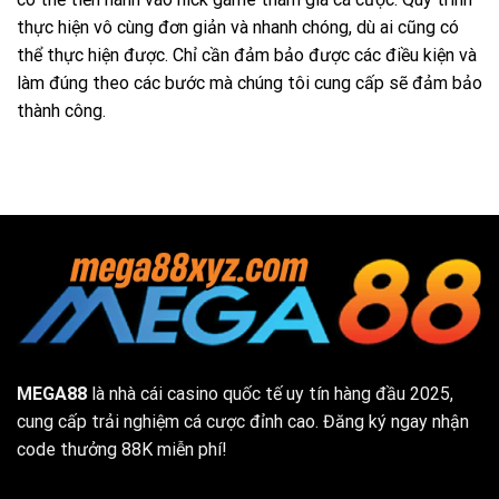
thực hiện vô cùng đơn giản và nhanh chóng, dù ai cũng có
thể thực hiện được. Chỉ cần đảm bảo được các điều kiện và
làm đúng theo các bước mà chúng tôi cung cấp sẽ đảm bảo
thành công.
MEGA88
là nhà cái casino quốc tế uy tín hàng đầu 2025,
cung cấp trải nghiệm cá cược đỉnh cao. Đăng ký ngay nhận
code thưởng 88K miễn phí!