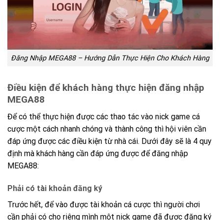
Đăng Nhập MEGA88 – Hướng Dẫn Thực Hiện Cho Khách Hàng
Điều kiện để khách hàng thực hiện đăng nhập
MEGA88
Để có thể thực hiện được các thao tác vào nick game cá
cược một cách nhanh chóng và thành công thì hội viên cần
đáp ứng được các điều kiện từ nhà cái. Dưới đây sẽ là 4 quy
định mà khách hàng cần đáp ứng được để đăng nhập
MEGA88:
Phải có tài khoản đăng ký
Trước hết, để vào được tài khoản cá cược thì người chơi
cần phải có cho riêng mình một nick game đã được đăng ký