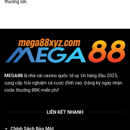
thưởng lớn.
MEGA88
là nhà cái casino quốc tế uy tín hàng đầu 2025,
cung cấp trải nghiệm cá cược đỉnh cao. Đăng ký ngay nhận
code thưởng 88K miễn phí!
LIÊN KẾT NHANH
Chính Sách Bảo Mật