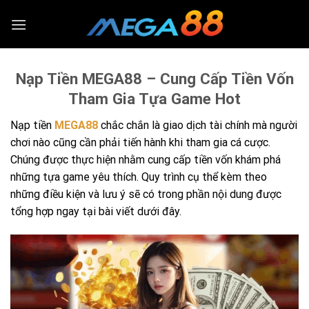
Skip
to
content
Nạp Tiền MEGA88 – Cung Cấp Tiền Vốn
Tham Gia Tựa Game Hot
Nạp tiền
MEGA88
chắc chắn là giao dịch tài chính mà người
chơi nào cũng cần phải tiến hành khi tham gia cá cược.
Chúng được thực hiện nhằm cung cấp tiền vốn khám phá
những tựa game yêu thích. Quy trình cụ thể kèm theo
những điều kiện và lưu ý sẽ có trong phần nội dung được
tổng hợp ngay tại bài viết dưới đây.