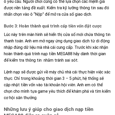
ô yêu cầu. Người chơi cũng có thể lựa chọn các mệnh giá
được nền tảng đề xuất. Kiểm tra kỹ lưỡng thông tin sau đó
nhấn chọn vào ô “Nộp” để mở ra cửa số giao dịch.
Bước 3: Hoàn thành quá trình cấp tiền vốn đặt cược
Lúc này trên màn hình sẽ hiển thị cửa sổ mới chứa thông tin
thanh toán. Anh em mở ngay ứng dụng giao dịch từ di động
nhập đúng dữ liệu mà nhà cái cung cấp. Trước khi xác nhận
hoàn thành quá trình nạp tiền MEGA88 hãy dành thời gian
để kiểm tra thông tin nhằm tránh sai sót.
Lệnh nạp sẽ được gửi về máy chủ nhà cái thực hiện việc xác
thực. Chỉ trong khoảng thời gian 3 – 5 phút, hệ thống sẽ
cập nhật tiền vốn vào tài khoản hội viên. Anh em có thể
chọn cho mình tựa game yêu thích để khám phá và tìm kiếm
cơ hội săn thưởng.
Những lưu ý giúp cho giao dịch nạp tiền