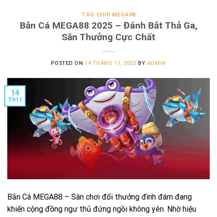
TRÒ CHƠI MEGA88
Bắn Cá MEGA88 2025 – Đánh Bắt Thả Ga,
Săn Thưởng Cực Chất
POSTED ON
14 THÁNG 11, 2025
BY
ADMIN
14
Th11
Bắn Cá MEGA88 – Sân chơi đổi thưởng đình đám đang
khiến cộng đồng ngư thủ đứng ngồi không yên. Nhờ hiệu