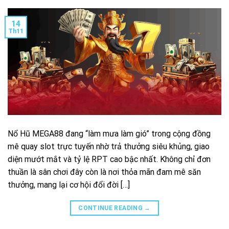
14
Th11
Nổ Hũ MEGA88 đang “làm mưa làm gió” trong cộng đồng
mê quay slot trực tuyến nhờ trả thưởng siêu khủng, giao
diện mướt mắt và tỷ lệ RPT cao bậc nhất. Không chỉ đơn
thuần là sân chơi đây còn là nơi thỏa mãn đam mê săn
thưởng, mang lại cơ hội đổi đời […]
CONTINUE READING
→