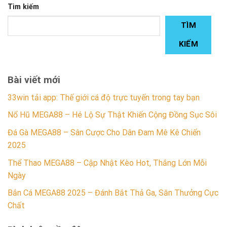
Tìm kiếm
TÌM
KIẾM
Bài viết mới
33win tải app: Thế giới cá độ trực tuyến trong tay bạn
Nổ Hũ MEGA88 – Hé Lộ Sự Thật Khiến Cộng Đồng Sục Sôi
Đá Gà MEGA88 – Sân Cược Cho Dân Đam Mê Kê Chiến
2025
Thể Thao MEGA88 – Cập Nhật Kèo Hot, Thắng Lớn Mỗi
Ngày
Bắn Cá MEGA88 2025 – Đánh Bắt Thả Ga, Săn Thưởng Cực
Chất