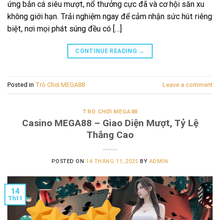
ứng bắn cá siêu mượt, nổ thưởng cực đã và cơ hội săn xu
không giới hạn. Trải nghiệm ngay để cảm nhận sức hút riêng
biệt, nơi mọi phát súng đều có […]
CONTINUE READING
→
Posted in
Trò Chơi MEGA88
Leave a comment
TRÒ CHƠI MEGA88
Casino MEGA88 – Giao Diện Mượt, Tỷ Lệ
Thắng Cao
POSTED ON
14 THÁNG 11, 2025
BY
ADMIN
14
Th11