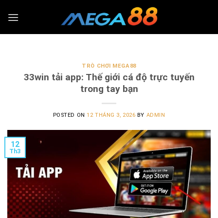
Skip
to
content
TRÒ CHƠI MEGA88
33win tải app: Thế giới cá độ trực tuyến
trong tay bạn
POSTED ON
12 THÁNG 3, 2026
BY
ADMIN
12
Th3